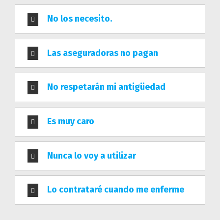
No los necesito.
HUGO PALAFOX
Las aseguradoras no pagan
Hugo es uno de los mejores agentes de seguros del
norte de México representando a
seguros
No respetarán mi antigüedad
Monterrey
y Metlife, su misión es que tú, y tus
seres queridos, puedan vivir tranquilos, libres de
Es muy caro
preocupaciones, sabiendo que, ante cualquier
eventualidad, no están solos.
Nunca lo voy a utilizar
Consulta nuestro AVISO DE PRIVACIDAD
Lo contrataré cuando me enferme
CONTÁCTANOS