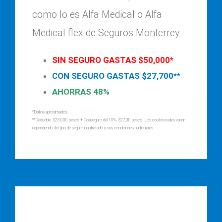
como lo es Alfa Medical o Alfa
Medical flex de Seguros Monterrey
SIN SEGURO GASTAS $50,000*
CON SEGURO GASTAS $27,700**
AHORRAS 48%
*Datos aproximados.
**Deducible: $23,000 pesos + Coaseguro del 10%: $27,00 pesos. Los costos reales varían
dependiendo del tipo de seguro contratado y sus condiciones particulares.