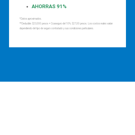
AHORRAS 91%
*Datos aproximados.
**Deducible: $23,000 pesos + Coaseguro del 10%: $27,00 pesos. Los costos reales varían
dependiendo del tipo de seguro contratado y sus condiciones particulares.
Pregúntale a
Hugo
cuál es la mejor