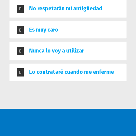
norte de México representando a
seguros
No respetarán mi antigüedad
Monterrey
y Metlife, su misión es que tú, y tus
seres queridos, puedan vivir tranquilos, libres de
Es muy caro
preocupaciones, sabiendo que, ante cualquier
eventualidad, no están solos.
Nunca lo voy a utilizar
Consulta nuestro AVISO DE PRIVACIDAD
Lo contrataré cuando me enferme
CONTÁCTANOS
Móviles: (81) 8498 7988 (81) 1816 3453
¡Manda un WhatsApp!
Av. Pedro Ramírez Vázquez