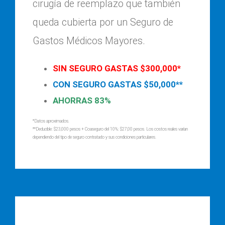
cirugía de reemplazo que también
queda cubierta por un Seguro de
Gastos Médicos Mayores.
SIN SEGURO GASTAS $300,000*
CON SEGURO GASTAS $50,000**
AHORRAS 83%
*Datos aproximados.
**Deducible: $23,000 pesos + Coaseguro del 10%: $27,00 pesos. Los costos reales varían
dependiendo del tipo de seguro contratado y sus condiciones particulares.