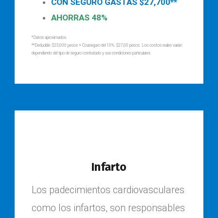
CON SEGURO GASTAS $27,700**
AHORRAS 48%
*Datos aproximados.
**Deducible: $23,000 pesos + Coaseguro del 10%: $27,00 pesos. Los costos reales varían
dependiendo del tipo de seguro contratado y sus condiciones particulares.
Infarto
Los padecimientos cardiovasculares
como los infartos, son responsables