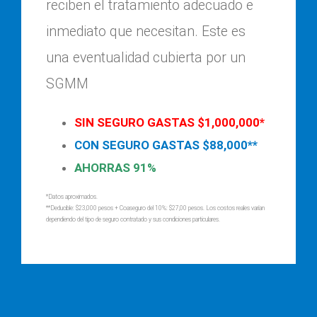
reciben el tratamiento adecuado e
inmediato que necesitan. Este es
una eventualidad cubierta por un
SGMM
SIN SEGURO GASTAS $1,000,000*
CON SEGURO GASTAS $88,000**
AHORRAS 91%
*Datos aproximados.
**Deducible: $23,000 pesos + Coaseguro del 10%: $27,00 pesos. Los costos reales varían
dependiendo del tipo de seguro contratado y sus condiciones particulares.