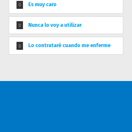
seres queridos, puedan vivir tranquilos, libres de
Es muy caro
preocupaciones, sabiendo que, ante cualquier
eventualidad, no están solos.
Nunca lo voy a utilizar
Consulta nuestro AVISO DE PRIVACIDAD
Lo contrataré cuando me enferme
CONTÁCTANOS
Móviles: (81) 8498 7988 (81) 1816 3453
¡Manda un WhatsApp!
Av. Pedro Ramírez Vázquez
No. 200-8 Despacho 302
Col. Valle Oriente
Garza García, Nuevo León