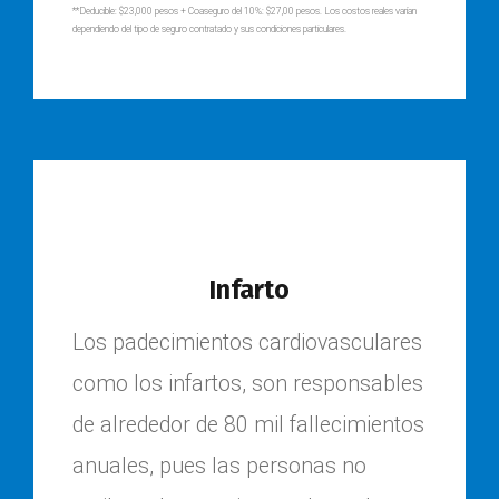
**Deducible: $23,000 pesos + Coaseguro del 10%: $27,00 pesos. Los costos reales varían
dependiendo del tipo de seguro contratado y sus condiciones particulares.
Infarto
Los padecimientos cardiovasculares
como los infartos, son responsables
de alrededor de 80 mil fallecimientos
anuales, pues las personas no