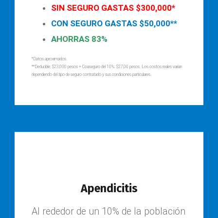
SIN SEGURO GASTAS $300,000*
CON SEGURO GASTAS $50,000**
AHORRAS 83%
*Datos aproximados.
**Deducible: $23,000 pesos + Coaseguro del 10%: $27,00 pesos. Los costos reales varían
dependiendo del tipo de seguro contratado y sus condiciones particulares.
Apendicitis
Al rededor de un 10% de la población