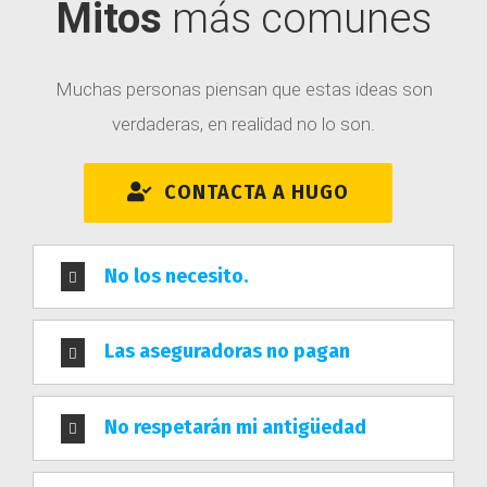
Mitos
más comunes
Muchas personas piensan que estas ideas son
verdaderas, en realidad no lo son.
CONTACTA A HUGO
No los necesito.
HUGO PALAFOX
Las aseguradoras no pagan
Hugo es uno de los mejores agentes de seguros del
norte de México representando a
seguros
No respetarán mi antigüedad
Monterrey
y Metlife, su misión es que tú, y tus